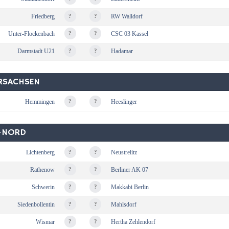
Friedberg
?
?
RW Walldorf
Unter-Flockenbach
?
?
CSC 03 Kassel
Darmstadt U21
?
?
Hadamar
ERSACHSEN
Hemmingen
?
?
Heeslinger
V-NORD
Lichtenberg
?
?
Neustrelitz
Rathenow
?
?
Berliner AK 07
Schwerin
?
?
Makkabi Berlin
Siedenbollentin
?
?
Mahlsdorf
Wismar
?
?
Hertha Zehlendorf