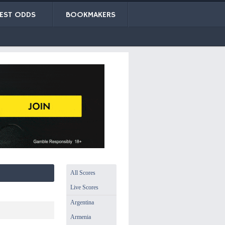
EST ODDS
BOOKMAKERS
All Scores
Live Scores
Argentina
Armenia