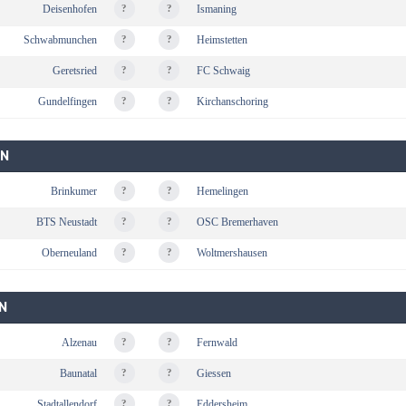
Deisenhofen
?
?
Ismaning
Schwabmunchen
?
?
Heimstetten
Geretsried
?
?
FC Schwaig
Gundelfingen
?
?
Kirchanschoring
EN
Brinkumer
?
?
Hemelingen
BTS Neustadt
?
?
OSC Bremerhaven
Oberneuland
?
?
Woltmershausen
N
Alzenau
?
?
Fernwald
Baunatal
?
?
Giessen
Stadtallendorf
?
?
Eddersheim