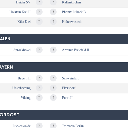
Heider SV
?
?
Kaltenkirchen
Holstein Kiel II
?
?
Phonix Lubeck B
Kilia Kiel
?
?
Hohenwestedt
ALEN
Sprockhovel
?
?
Arminia Bielefeld II
AYERN
Bayern II
?
?
Schweinfurt
Unterhaching
?
?
Eltersdorf
Vilzing
?
?
Furth II
NORDOST
Luckenwalde
?
?
Tasmania Berlin