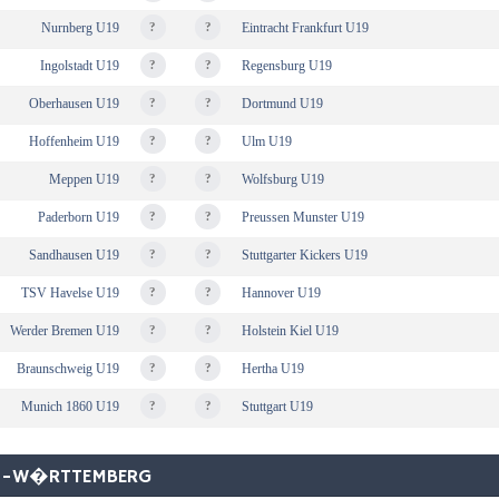
Nurnberg U19
?
?
Eintracht Frankfurt U19
Ingolstadt U19
?
?
Regensburg U19
Oberhausen U19
?
?
Dortmund U19
Hoffenheim U19
?
?
Ulm U19
Meppen U19
?
?
Wolfsburg U19
Paderborn U19
?
?
Preussen Munster U19
Sandhausen U19
?
?
Stuttgarter Kickers U19
TSV Havelse U19
?
?
Hannover U19
Werder Bremen U19
?
?
Holstein Kiel U19
Braunschweig U19
?
?
Hertha U19
Munich 1860 U19
?
?
Stuttgart U19
EN-W�RTTEMBERG