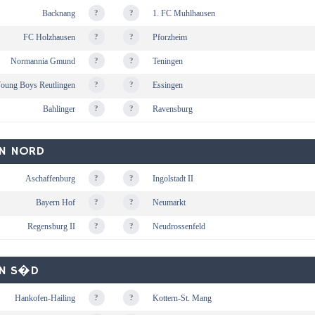
Backnang
?
?
1. FC Muhlhausen
FC Holzhausen
?
?
Pforzheim
Normannia Gmund
?
?
Teningen
oung Boys Reutlingen
?
?
Essingen
Bahlinger
?
?
Ravensburg
RN NORD
Aschaffenburg
?
?
Ingolstadt II
Bayern Hof
?
?
Neumarkt
Regensburg II
?
?
Neudrossenfeld
RN S�D
Hankofen-Hailing
?
?
Kottern-St. Mang