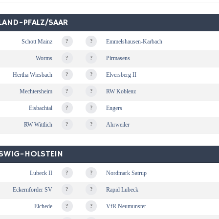
LAND-PFALZ/SAAR
Schott Mainz
?
?
Emmelshausen-Karbach
Worms
?
?
Pirmasens
Hertha Wiesbach
?
?
Elversberg II
Mechtersheim
?
?
RW Koblenz
Eisbachtal
?
?
Engers
RW Wittlich
?
?
Ahrweiler
ESWIG-HOLSTEIN
Lubeck II
?
?
Nordmark Satrup
Eckernforder SV
?
?
Rapid Lubeck
Eichede
?
?
VfR Neumunster