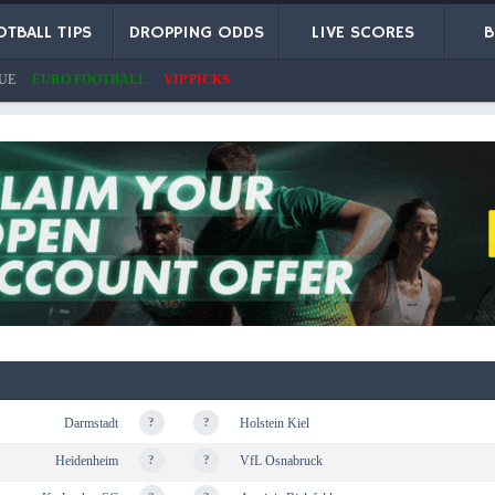
TBALL TIPS
DROPPING ODDS
LIVE SCORES
B
UE
EURO FOOTBALL
VIP PICKS
Darmstadt
?
?
Holstein Kiel
Heidenheim
?
?
VfL Osnabruck