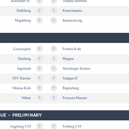
Karlsruher SC
?
?
Arminia Bielefeld
Wolfsburg
?
?
Kaiserslautern
Magdeburg
?
?
Braunschweig
Grossaspach
?
?
Fortuna Koln
Duisburg
?
?
Meppen
Ingolstadt
?
?
Wurzburger Kickers
TSV Havelse
?
?
Stuttgart II
Viktoria Koln
?
?
Regensburg
Wehen
?
?
Preussen Munster
UE - PRELIMINARY
Augsburg U19
?
?
Freiburg U19