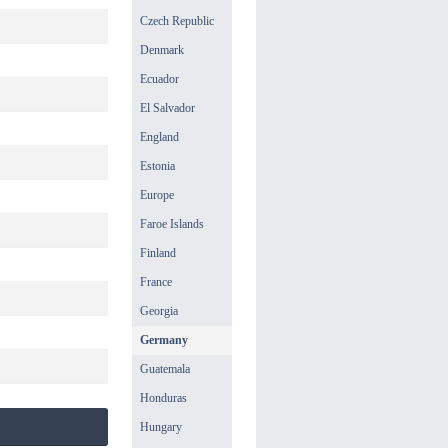
Czech Republic
Denmark
Ecuador
El Salvador
England
Estonia
Europe
Faroe Islands
Finland
France
Georgia
Germany
Guatemala
Honduras
Hungary