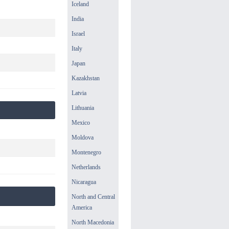
Iceland
India
Israel
Italy
Japan
Kazakhstan
Latvia
Lithuania
Mexico
Moldova
Montenegro
Netherlands
Nicaragua
North and Central
America
North Macedonia